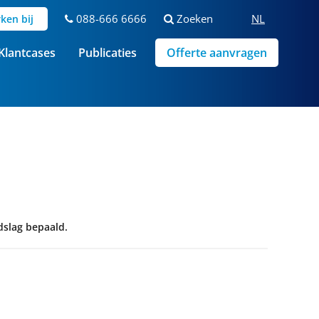
088-666 6666
Zoeken
NL
ken bij
Klantcases
Publicaties
Offerte aanvragen
dslag bepaald.