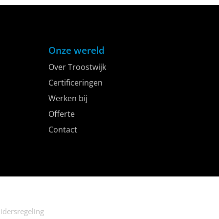
De kosten voor bouw en bedrijfsinventaris zijn in het
derde kwartaal van 2026 opnieuw gestegen,…
Onze wereld
Over Troostwijk
Certificeringen
Werken bij
Offerte
Contact
idersregeling