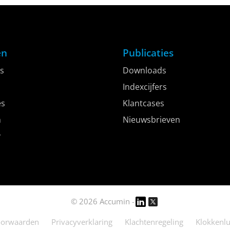
De APRESA|TROOSTWIJK Kunstprijs bouwt voort op
een succesvolle eerste editie en zet opnieuw een
belangrijke…
en
Publicaties
s
Downloads
Indexcijfers
es
Klantcases
h
Nieuwsbrieven
y
© 2026 Accumin -
oorwaarden
Privacyverklaring
Klachtenregeling
Klokkenlu