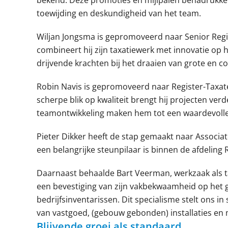
bekend. Deze promoties en mijlpalen benadrukken
toewijding en deskundigheid van het team.
Wiljan Jongsma is gepromoveerd naar Senior Regist
combineert hij zijn taxatiewerk met innovatie op h
drijvende krachten bij het draaien van grote en c
Robin Navis is gepromoveerd naar Register-Taxate
scherpe blik op kwaliteit brengt hij projecten ver
teamontwikkeling maken hem tot een waardevolle
Pieter Dikker heeft de stap gemaakt naar Associat
een belangrijke steunpilaar is binnen de afdeling
Daarnaast behaalde Bart Veerman, werkzaak als ta
een bevestiging van zijn vakbekwaamheid op het 
bedrijfsinventarissen. Dit specialisme stelt ons in
van vastgoed, (gebouw gebonden) installaties en 
Blijvende groei als standaard