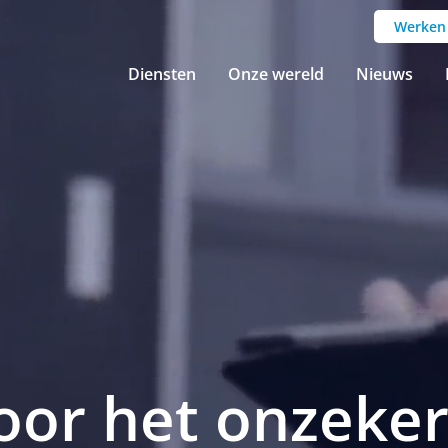
Werken 
Diensten
Onze wereld
Nieuws
oor het onzeke