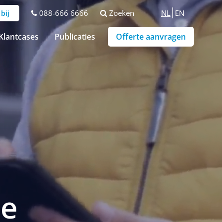
088-666 6666
Zoeken
NL
EN
bij
Klantcases
Publicaties
Offerte aanvragen
re