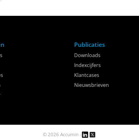
en
Publicaties
s
Downloads
Indexcijfers
es
Klantcases
h
Nieuwsbrieven
y
© 2026 Accumin -