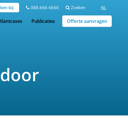
088-666 6666
Zoeken
NL
ken bij
Klantcases
Publicaties
Offerte aanvragen
 door