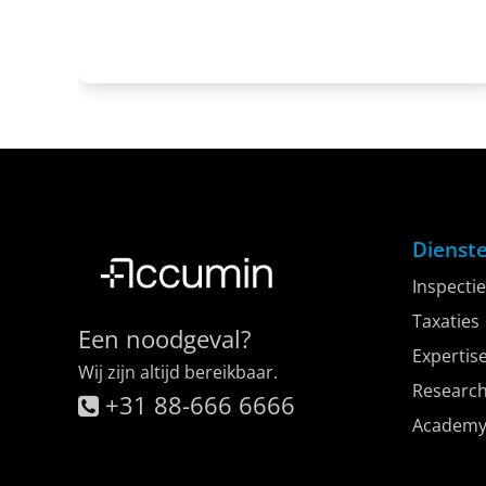
Nog geen twee jaar nadat Bouten Taxidermy aan een
nieuw hoofdstuk was begonnen, sloeg het…
Dienst
Inspectie
Taxaties
Een noodgeval?
Expertis
Wij zijn altijd bereikbaar.
Researc
+31 88-666 6666
Academ