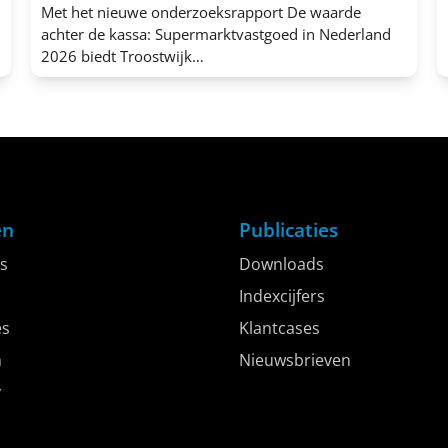
Met het nieuwe onderzoeksrapport De waarde
achter de kassa: Supermarktvastgoed in Nederland
2026 biedt Troostwijk…
en
Publicaties
s
Downloads
Indexcijfers
es
Klantcases
h
Nieuwsbrieven
y