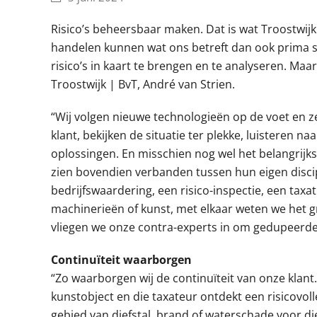
Risico’s beheersbaar maken. Dat is wat Troostwijk
handelen kunnen wat ons betreft dan ook prima s
risico’s in kaart te brengen en te analyseren. Maa
Troostwijk | BvT, André van Strien.
“Wij volgen nieuwe technologieën op de voet en ze
klant, bekijken de situatie ter plekke, luisteren 
oplossingen. En misschien nog wel het belangrijkste
zien bovendien verbanden tussen hun eigen discip
bedrijfswaardering, een risico-inspectie, een tax
machinerieën of kunst, met elkaar weten we het g
vliegen we onze contra-experts in om gedupeerden
Continuïteit waarborgen
“Zo waarborgen wij de continuïteit van onze klant
kunstobject en die taxateur ontdekt een risicovolle
gebied van diefstal, brand of waterschade voor d