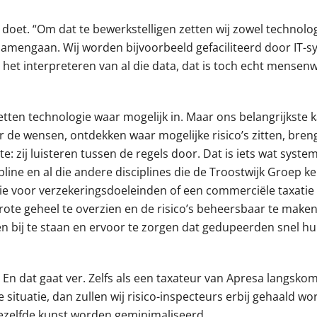
 doet. “Om dat te bewerkstelligen zetten wij zowel technolo
amengaan. Wij worden bijvoorbeeld gefaciliteerd door IT-s
r het interpreteren van al die data, dat is toch echt mensen
tten technologie waar mogelijk in. Maar ons belangrijkste ka
naar de wensen, ontdekken waar mogelijke risico’s zitten, br
: zij luisteren tussen de regels door. Dat is iets wat system
line en al die andere disciplines die de Troostwijk Groep k
atie voor verzekeringsdoeleinden of een commerciële taxatie 
rote geheel te overzien en de risico’s beheersbaar te mak
 bij te staan en ervoor te zorgen dat gedupeerden snel hun
. En dat gaat ver. Zelfs als een taxateur van Apresa langsk
 situatie, dan zullen wij risico-inspecteurs erbij gehaald wo
iezelfde kunst worden geminimaliseerd.