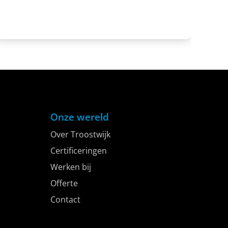
Troostwijk verwelkomt Ronald Frencken als Register
Taxateur. Met zijn brede ervaring in de financiële
sector…
Onze wereld
Over Troostwijk
Certificeringen
Werken bij
Offerte
Contact