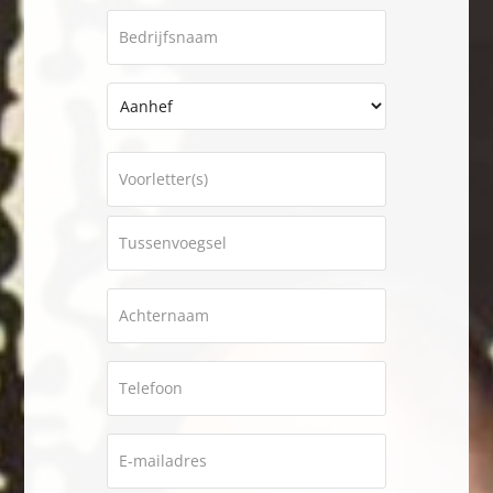
Bedrijfsnaam
Naam
*
Voorvoegsel
Voornaam
Tussenvoegsel
Achternaam
*
Telefoon
E-
mailadres
*