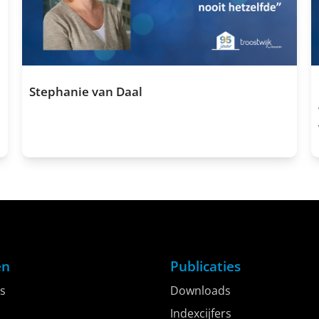
Stephanie van Daal
Stephanie van Daal (36) werkt al bijna twaalf jaar bij
Troostwijk. Vanuit Almere reist ze…
en
Publicaties
s
Downloads
Indexcijfers