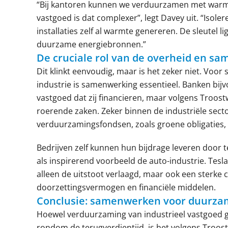
“Bij kantoren kunnen we verduurzamen met warm
vastgoed is dat complexer”, legt Davey uit. “Isole
installaties zelf al warmte genereren. De sleutel 
duurzame energiebronnen.”
De cruciale rol van de overheid en s
Dit klinkt eenvoudig, maar is het zeker niet. Voo
industrie is samenwerking essentieel. Banken bijv
vastgoed dat zij financieren, maar volgens Troos
roerende zaken. Zeker binnen de industriële secto
verduurzamingsfondsen, zoals groene obligaties, 
Bedrijven zelf kunnen hun bijdrage leveren door 
als inspirerend voorbeeld de auto-industrie. Tesl
alleen de uitstoot verlaagd, maar ook een sterke
doorzettingsvermogen en financiële middelen.
Conclusie: samenwerken voor duurza
Hoewel verduurzaming van industrieel vastgoed g
rondom de terugverdientijd, is het volgens Troost