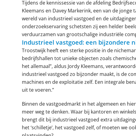
Tijdens de kennissessie van de afdeling Bedrijfse
Kleemans en Davey Markerink, een van de jonge ta
wereld van industrieel vastgoed en de uitdaging
onderzoekservaring schetsten zij een helder beeld
verduurzamen van grootschalige industriële com
Industrieel vastgoed: een bijzondere n
Troostwijk heeft een sterke positie in de nichema
bedrijfshallen tot unieke objecten zoals chemisch
het allemaal”, aldus Jordy Kleemans, verantwoorde
industrieel vastgoed zo bijzonder maakt, is de co
machines en de exploitatie zelf. Een integrale be
uit te voeren.”
Binnen de vastgoedmarkt in het algemeen en hie
meer weg te denken. Waar bij kantoren en winke
brengt dit bij industrieel vastgoed extra uitdagin
het ‘schilletje’, het vastgoed zelf, of moeten we o
plaatsvinden?