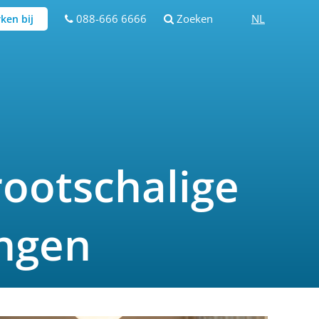
088-666 6666
Zoeken
NL
ken bij
ootschalige
ingen