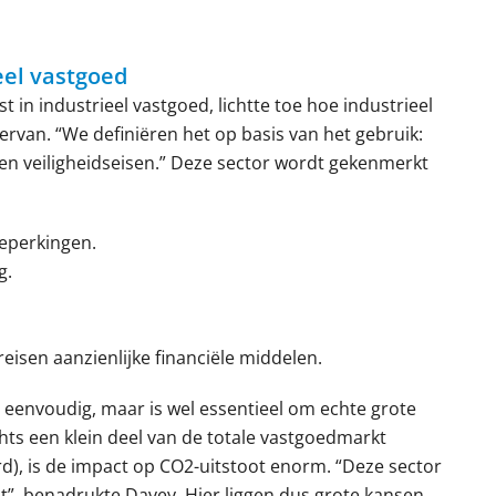
eel vastgoed
st in industrieel vastgoed, lichtte toe hoe industrieel
rvan. “We definiëren het op basis van het gebruik:
 en veiligheidseisen.” Deze sector wordt gekenmerkt
beperkingen.
g.
isen aanzienlijke financiële middelen.
envoudig, maar is wel essentieel om echte grote
hts een klein deel van de totale vastgoedmarkt
d), is de impact op CO2-uitstoot enorm. “Deze sector
ot”, benadrukte Davey. Hier liggen dus grote kansen