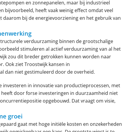
tepompen en zonnepanelen, maar bij industrieel
ren bijvoorbeeld, heeft vaak weinig effect omdat veel
ligt daarom bij de energievoorziening en het gebruik van
amenwerking
r structurele verduurzaming binnen de grootschalige
oorbeeld stimuleren al actief verduurzaming van al het
twijk zou dit breder getrokken kunnen worden naar
r. Ook ziet Troostwijk kansen in
al dan niet gestimuleerd door de overheid.
te investeren in innovatie van productieprocessen, met
a heeft door forse investeringen in duurzaamheid niet
 concurrentiepositie opgebouwd. Dat vraagt om visie,
me groei
epaard gaat met hoge initiële kosten en onzekerheden
wijk onmiskenbaar een kans. De grootste winst is te