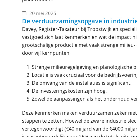
20 mei 2025
De verduurzamingsopgave in industri
Davey, Register-Taxateur bij Troostwijk en speciali
vastgoed zich laat kenmerken en wat de impact hie
grootschalige productie met vaak strenge milieu-
door vijf kernpunten:
Strenge milieuregelgeving en planologische 
Locatie is vaak cruciaal voor de bedrijfsvoerin
De omvang van de installaties is significant.
De investeringskosten zijn hoog.
Zowel de aanpassingen als het onderhoud vere
Deze kenmerken maken verduurzamen zeker niet e
stappen te zetten. Hoewel de zware industrie slec
vertegenwoordigt (€40 miljard van de €4000 miljar
is verantwoordelijk voor 25% van de totale uitsto