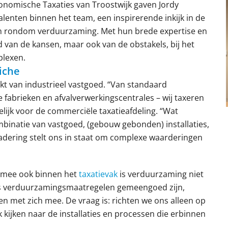
conomische Taxaties van Troostwijk gaven Jordy
lenten binnen het team, een inspirerende inkijk in de
en rondom verduurzaming. Met hun brede expertise en
 van de kansen, maar ook van de obstakels, bij het
plexen.
iche
rkt van industrieel vastgoed. “Van standaard
e fabrieken en afvalverwerkingscentrales – wij taxeren
lijk voor de commerciële taxatieafdeling. “Wat
mbinatie van vastgoed, (gebouw gebonden) installaties,
nadering stelt ons in staat om complexe waarderingen
rmee ook binnen het
taxatievak
is verduurzaming niet
ls verduurzamingsmaatregelen gemeengoed zijn,
gen met zich mee. De vraag is: richten we ons alleen op
ok kijken naar de installaties en processen die erbinnen